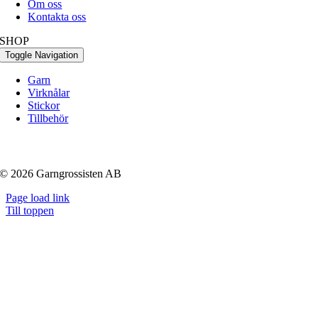
Om oss
Kontakta oss
SHOP
Toggle Navigation
Garn
Virknålar
Stickor
Tillbehör
© 2026 Garngrossisten AB
Page load link
Till toppen