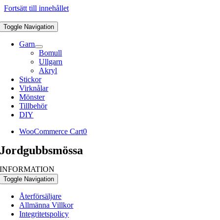
Fortsätt till innehållet
Toggle Navigation
Garn
Bomull
Ullgarn
Akryl
Stickor
Virknålar
Mönster
Tillbehör
DIY
WooCommerce Cart
0
Jordgubbsmössa
INFORMATION
Toggle Navigation
Återförsäljare
Allmänna Villkor
Integritetspolicy