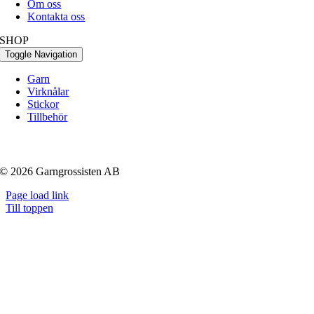
Om oss
Kontakta oss
SHOP
Toggle Navigation
Garn
Virknålar
Stickor
Tillbehör
© 2026 Garngrossisten AB
Page load link
Till toppen