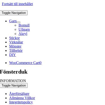
Fortsätt till innehållet
Toggle Navigation
Garn
Bomull
Ullgarn
Akryl
Stickor
Virknålar
Mönster
Tillbehör
DIY
WooCommerce Cart
0
Fönsterduk
INFORMATION
Toggle Navigation
Återförsäljare
Allmänna Villkor
Integritetspolicy