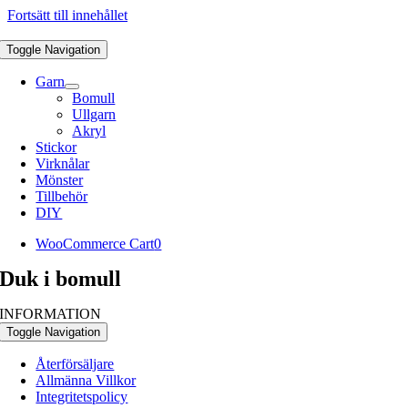
Fortsätt till innehållet
Toggle Navigation
Garn
Bomull
Ullgarn
Akryl
Stickor
Virknålar
Mönster
Tillbehör
DIY
WooCommerce Cart
0
Duk i bomull
INFORMATION
Toggle Navigation
Återförsäljare
Allmänna Villkor
Integritetspolicy