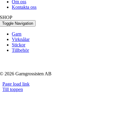
Om oss
Kontakta oss
SHOP
Toggle Navigation
Garn
Virknålar
Stickor
Tillbehör
© 2026 Garngrossisten AB
Page load link
Till toppen