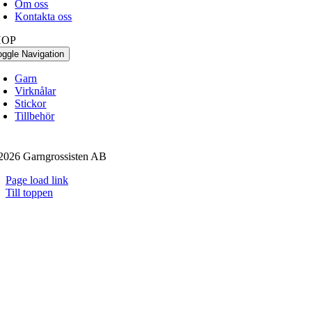
Om oss
Kontakta oss
HOP
oggle Navigation
Garn
Virknålar
Stickor
Tillbehör
2026 Garngrossisten AB
Page load link
Till toppen