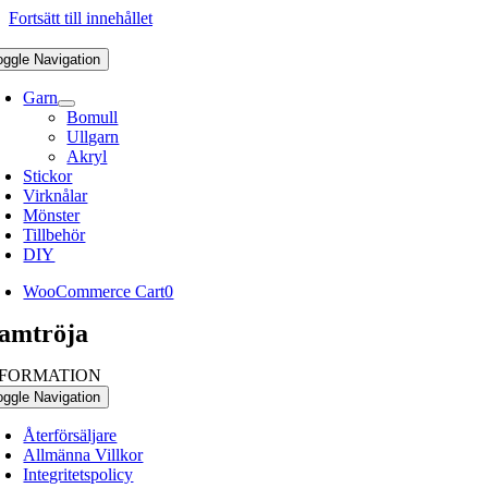
Fortsätt till innehållet
oggle Navigation
Garn
Bomull
Ullgarn
Akryl
Stickor
Virknålar
Mönster
Tillbehör
DIY
WooCommerce Cart
0
amtröja
NFORMATION
oggle Navigation
Återförsäljare
Allmänna Villkor
Integritetspolicy