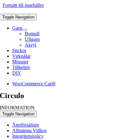
Fortsätt till innehållet
Toggle Navigation
Garn
Bomull
Ullgarn
Akryl
Stickor
Virknålar
Mönster
Tillbehör
DIY
WooCommerce Cart
0
Circulo
INFORMATION
Toggle Navigation
Återförsäljare
Allmänna Villkor
Integritetspolicy