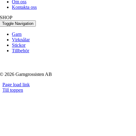
Om oss
Kontakta oss
SHOP
Toggle Navigation
Garn
Virknålar
Stickor
Tillbehör
© 2026 Garngrossisten AB
Page load link
Till toppen