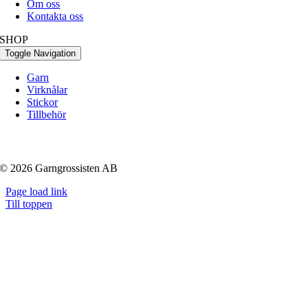
Om oss
Kontakta oss
SHOP
Toggle Navigation
Garn
Virknålar
Stickor
Tillbehör
© 2026 Garngrossisten AB
Page load link
Till toppen