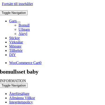
Fortsätt till innehållet
Toggle Navigation
Garn
Bomull
Ullgarn
Akryl
Stickor
Virknålar
Mönster
Tillbehör
DIY
WooCommerce Cart
0
bomullsset baby
INFORMATION
Toggle Navigation
Återförsäljare
Allmänna Villkor
Integritetspolicy