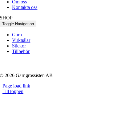
Om oss
Kontakta oss
SHOP
Toggle Navigation
Garn
Virknålar
Stickor
Tillbehör
© 2026 Garngrossisten AB
Page load link
Till toppen