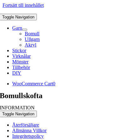
Fortsätt till innehållet
Toggle Navigation
Garn
Bomull
Ullgarn
Akryl
Stickor
Virknålar
Mönster
Tillbehör
DIY
WooCommerce Cart
0
Bomullskofta
INFORMATION
Toggle Navigation
Återförsäljare
Allmänna Villkor
Integritetspolicy