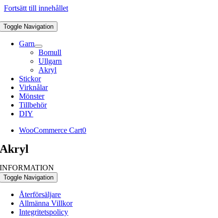
Fortsätt till innehållet
Toggle Navigation
Garn
Bomull
Ullgarn
Akryl
Stickor
Virknålar
Mönster
Tillbehör
DIY
WooCommerce Cart
0
Akryl
INFORMATION
Toggle Navigation
Återförsäljare
Allmänna Villkor
Integritetspolicy