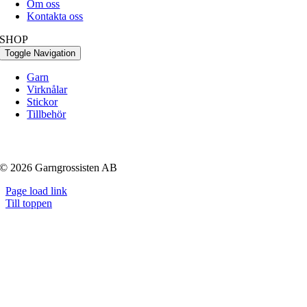
Om oss
Kontakta oss
SHOP
Toggle Navigation
Garn
Virknålar
Stickor
Tillbehör
© 2026 Garngrossisten AB
Page load link
Till toppen