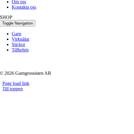
Om oss
Kontakta oss
SHOP
Toggle Navigation
Garn
Virknålar
Stickor
Tillbehör
© 2026 Garngrossisten AB
Page load link
Till toppen