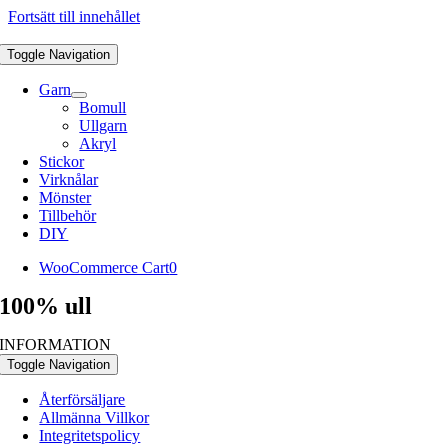
Fortsätt till innehållet
Toggle Navigation
Garn
Bomull
Ullgarn
Akryl
Stickor
Virknålar
Mönster
Tillbehör
DIY
WooCommerce Cart
0
100% ull
INFORMATION
Toggle Navigation
Återförsäljare
Allmänna Villkor
Integritetspolicy