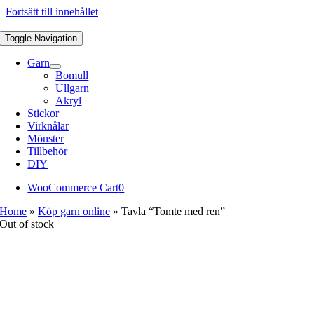
Fortsätt till innehållet
Toggle Navigation
Garn
Bomull
Ullgarn
Akryl
Stickor
Virknålar
Mönster
Tillbehör
DIY
WooCommerce Cart
0
Home
»
Köp garn online
»
Tavla “Tomte med ren”
Out of stock