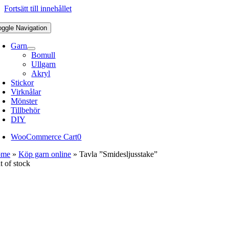
Fortsätt till innehållet
oggle Navigation
Garn
Bomull
Ullgarn
Akryl
Stickor
Virknålar
Mönster
Tillbehör
DIY
WooCommerce Cart
0
ome
»
Köp garn online
»
Tavla ”Smidesljusstake”
t of stock