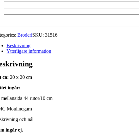
tegories:
Broderi
SKU:
31516
Beskrivning
Ytterligare information
eskrivning
 ca:
20 x 20 cm
itet ingår:
t mellanaida 44 rutor/10 cm
C Moulinegarn
skrivning och nål
m ingår ej.