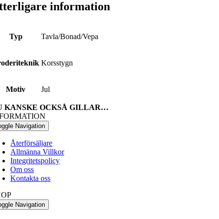
tterligare information
Typ
Tavla/Bonad/Vepa
oderiteknik
Korsstygn
Motiv
Jul
U KANSKE OCKSÅ GILLAR…
NFORMATION
oggle Navigation
Återförsäljare
Allmänna Villkor
Integritetspolicy
Om oss
Kontakta oss
HOP
oggle Navigation