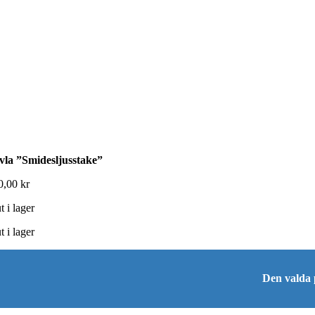
vla ”Smidesljusstake”
0,00
kr
t i lager
t i lager
Den valda p