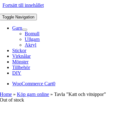
Fortsätt till innehållet
Toggle Navigation
Garn
Bomull
Ullgarn
Akryl
Stickor
Virknålar
Mönster
Tillbehör
DIY
WooCommerce Cart
0
Home
»
Köp garn online
»
Tavla ”Katt och vitsippor”
Out of stock