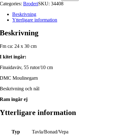
Categories:
Broderi
SKU:
34408
Beskrivning
Ytterligare information
Beskrivning
Fm ca: 24 x 30 cm
I kitet ingår:
Finaidaväv, 55 rutor/10 cm
DMC Moulinegarn
Beskrivning och nål
Ram ingår ej
Ytterligare information
Typ
Tavla/Bonad/Vepa