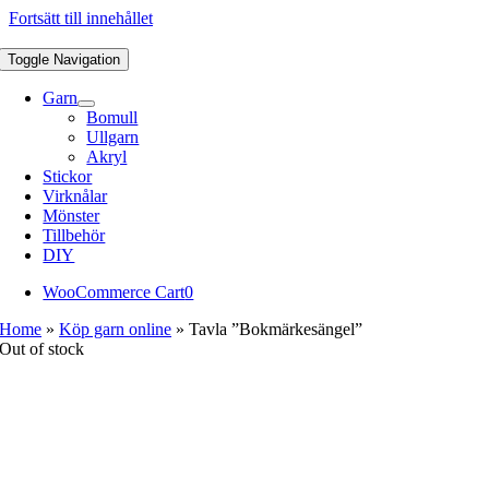
Fortsätt till innehållet
Toggle Navigation
Garn
Bomull
Ullgarn
Akryl
Stickor
Virknålar
Mönster
Tillbehör
DIY
WooCommerce Cart
0
Home
»
Köp garn online
»
Tavla ”Bokmärkesängel”
Out of stock