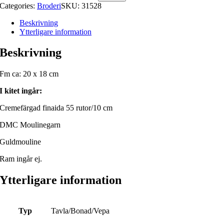
Categories:
Broderi
SKU:
31528
Beskrivning
Ytterligare information
Beskrivning
Fm ca: 20 x 18 cm
I kitet ingår:
Cremefärgad finaida 55 rutor/10 cm
DMC Moulinegarn
Guldmouline
Ram ingår ej.
Ytterligare information
Typ
Tavla/Bonad/Vepa