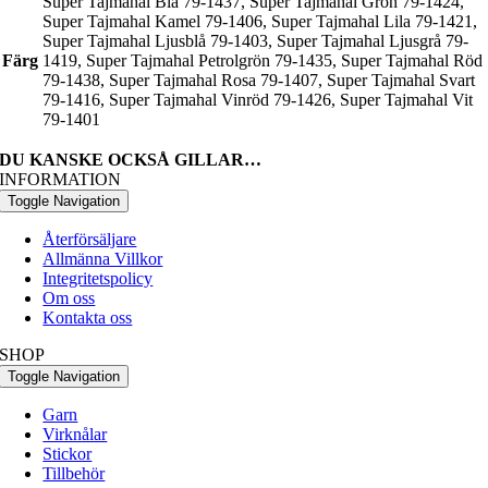
Super Tajmahal Blå 79-1437, Super Tajmahal Grön 79-1424,
Super Tajmahal Kamel 79-1406, Super Tajmahal Lila 79-1421,
Super Tajmahal Ljusblå 79-1403, Super Tajmahal Ljusgrå 79-
Färg
1419, Super Tajmahal Petrolgrön 79-1435, Super Tajmahal Röd
79-1438, Super Tajmahal Rosa 79-1407, Super Tajmahal Svart
79-1416, Super Tajmahal Vinröd 79-1426, Super Tajmahal Vit
79-1401
DU KANSKE OCKSÅ GILLAR…
INFORMATION
Toggle Navigation
Återförsäljare
Allmänna Villkor
Integritetspolicy
Om oss
Kontakta oss
SHOP
Toggle Navigation
Garn
Virknålar
Stickor
Tillbehör