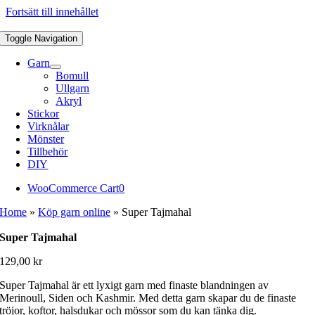
Fortsätt till innehållet
Toggle Navigation
Garn
Bomull
Ullgarn
Akryl
Stickor
Virknålar
Mönster
Tillbehör
DIY
WooCommerce Cart
0
Home
»
Köp garn online
»
Super Tajmahal
Super Tajmahal
129,00
kr
Super Tajmahal är ett lyxigt garn med finaste blandningen av
Merinoull, Siden och Kashmir. Med detta garn skapar du de finaste
tröjor, koftor, halsdukar och mössor som du kan tänka dig.