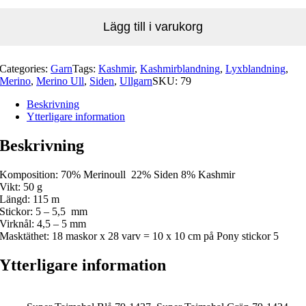
Lägg till i varukorg
Categories:
Garn
Tags:
Kashmir
,
Kashmirblandning
,
Lyxblandning
,
Merino
,
Merino Ull
,
Siden
,
Ullgarn
SKU:
79
Beskrivning
Ytterligare information
Beskrivning
Komposition: 70% Merinoull 22% Siden 8% Kashmir
Vikt: 50 g
Längd: 115 m
Stickor: 5 – 5,5 mm
Virknål: 4,5 – 5 mm
Masktäthet: 18 maskor x 28 varv = 10 x 10 cm på Pony stickor 5
Ytterligare information