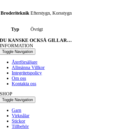
Broderiteknik
Efterstygn, Korsstygn
Typ
Övrigt
DU KANSKE OCKSÅ GILLAR…
INFORMATION
Toggle Navigation
Återförsäljare
Allmänna Villkor
Integritetspolicy
Om oss
Kontakta oss
SHOP
Toggle Navigation
Garn
Virknålar
Stickor
Tillbehör