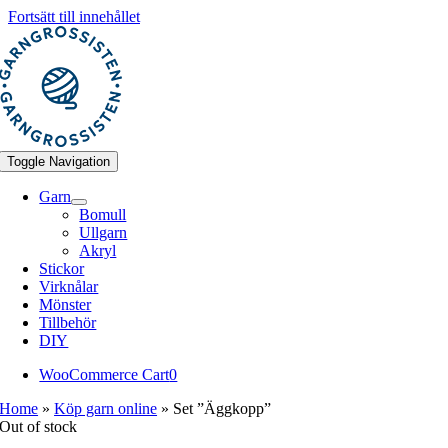
Fortsätt till innehållet
Toggle Navigation
Garn
Bomull
Ullgarn
Akryl
Stickor
Virknålar
Mönster
Tillbehör
DIY
WooCommerce Cart
0
Home
»
Köp garn online
»
Set ”Äggkopp”
Out of stock