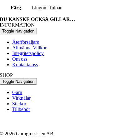
Färg
Lingon, Tulpan
DU KANSKE OCKSÅ GILLAR…
INFORMATION
Toggle Navigation
Återförsäljare
Allmänna Villkor
Integritetspolicy
Om oss
Kontakta oss
SHOP
Toggle Navigation
Garn
Virknålar
Stickor
Tillbehör
© 2026 Garngrossisten AB