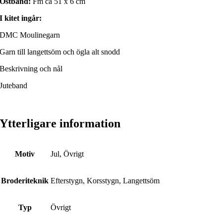
Ostband:
Fm ca 51 x 6 cm
I kitet ingår:
DMC Moulinegarn
Garn till langettsöm och ögla alt snodd
Beskrivning och nål
Juteband
Ytterligare information
Motiv
Jul, Övrigt
Broderiteknik
Efterstygn, Korsstygn, Langettsöm
Typ
Övrigt