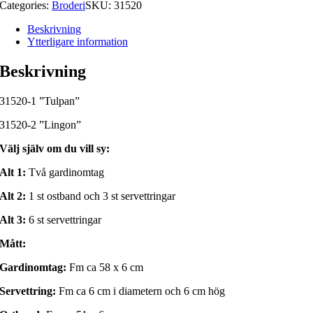
Categories:
Broderi
SKU:
31520
Beskrivning
Ytterligare information
Beskrivning
31520-1 ”Tulpan”
31520-2 ”Lingon”
Välj själv om du vill sy:
Alt 1:
Två gardinomtag
Alt 2:
1 st ostband och 3 st servettringar
Alt 3:
6 st servettringar
Mått:
Gardinomtag:
Fm ca 58 x 6 cm
Servettring:
Fm ca 6 cm i diametern och 6 cm hög