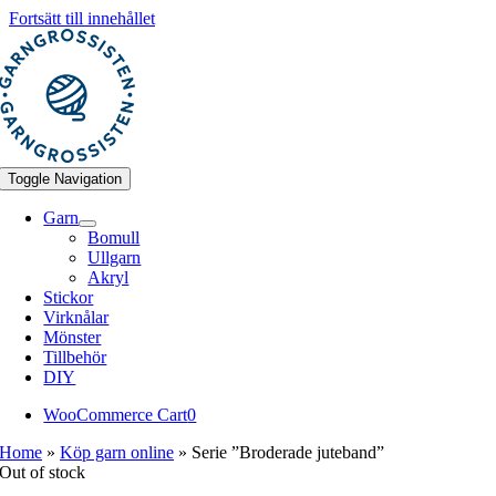
Fortsätt till innehållet
Toggle Navigation
Garn
Bomull
Ullgarn
Akryl
Stickor
Virknålar
Mönster
Tillbehör
DIY
WooCommerce Cart
0
Home
»
Köp garn online
»
Serie ”Broderade juteband”
Out of stock