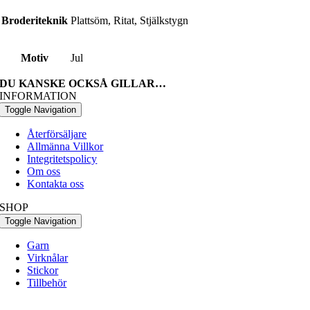
Broderiteknik
Plattsöm, Ritat, Stjälkstygn
Motiv
Jul
DU KANSKE OCKSÅ GILLAR…
INFORMATION
Toggle Navigation
Återförsäljare
Allmänna Villkor
Integritetspolicy
Om oss
Kontakta oss
SHOP
Toggle Navigation
Garn
Virknålar
Stickor
Tillbehör