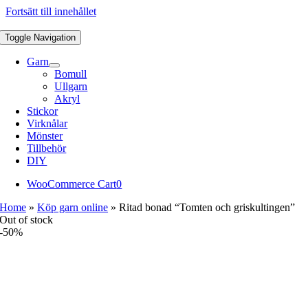
Fortsätt till innehållet
Toggle Navigation
Garn
Bomull
Ullgarn
Akryl
Stickor
Virknålar
Mönster
Tillbehör
DIY
WooCommerce Cart
0
Home
»
Köp garn online
»
Ritad bonad “Tomten och griskultingen”
Out of stock
-50%