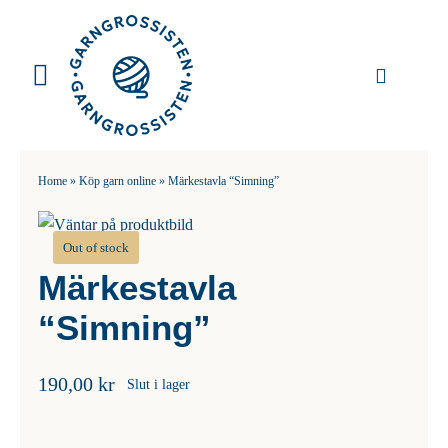
Fortsätt
till
innehållet
Toggle
Navigation
Garn
Home
»
Köp garn online
»
Märkestavla “Simning”
Stickor
Out of stock
Virknålar
Märkestavla
Mönster
“Simning”
Tillbehör
190,00
kr
Slut i lager
DIY