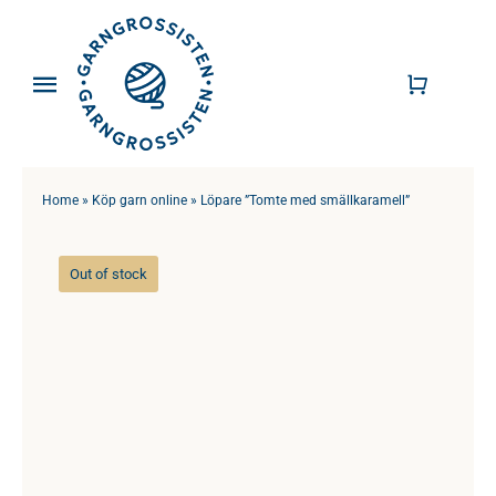
Fortsätt
till
innehållet
Toggle
Navigation
Garn
Home
»
Köp garn online
»
Löpare ”Tomte med smällkaramell”
Stickor
Virknålar
Out of stock
Mönster
Tillbehör
DIY