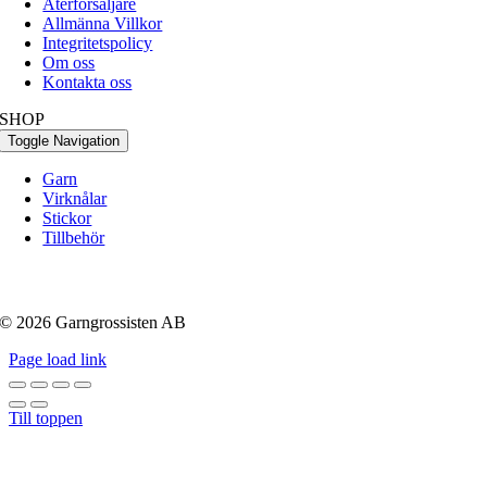
Återförsäljare
Allmänna Villkor
Integritetspolicy
Om oss
Kontakta oss
SHOP
Toggle Navigation
Garn
Virknålar
Stickor
Tillbehör
© 2026 Garngrossisten AB
Page load link
Till toppen