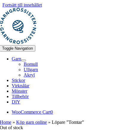
Fortsätt till innehållet
Toggle Navigation
Garn
Bomull
Ullgarn
Akryl
Stickor
Virknålar
Mönster
Tillbehör
DIY
WooCommerce Cart
0
Home
»
Köp garn online
»
Löpare ”Tomtar”
Out of stock