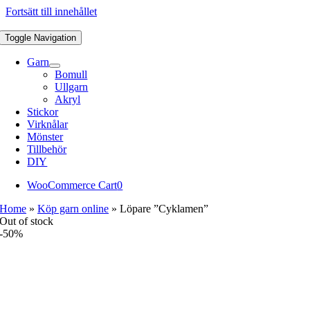
Fortsätt till innehållet
Toggle Navigation
Garn
Bomull
Ullgarn
Akryl
Stickor
Virknålar
Mönster
Tillbehör
DIY
WooCommerce Cart
0
Home
»
Köp garn online
»
Löpare ”Cyklamen”
Out of stock
-50%