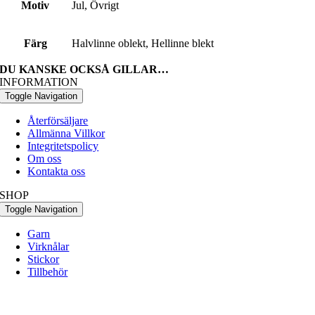
Motiv
Jul, Övrigt
Färg
Halvlinne oblekt, Hellinne blekt
DU KANSKE OCKSÅ GILLAR…
INFORMATION
Toggle Navigation
Återförsäljare
Allmänna Villkor
Integritetspolicy
Om oss
Kontakta oss
SHOP
Toggle Navigation
Garn
Virknålar
Stickor
Tillbehör