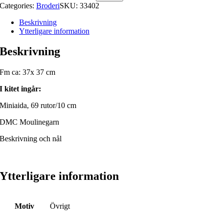
Categories:
Broderi
SKU:
33402
Beskrivning
Ytterligare information
Beskrivning
Fm ca: 37x 37 cm
I kitet ingår:
Miniaida, 69 rutor/10 cm
DMC Moulinegarn
Beskrivning och nål
Ytterligare information
Motiv
Övrigt