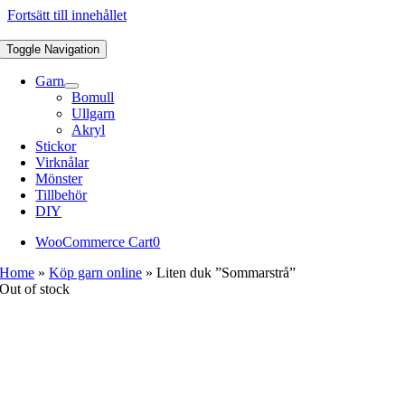
Fortsätt till innehållet
Toggle Navigation
Garn
Bomull
Ullgarn
Akryl
Stickor
Virknålar
Mönster
Tillbehör
DIY
WooCommerce Cart
0
Home
»
Köp garn online
»
Liten duk ”Sommarstrå”
Out of stock