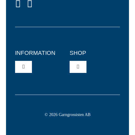
INFORMATION
SHOP
Toggle
Toggle
Navigation
Navigation
Återförsäljare
Garn
Allmänna Villkor
Virknålar
© 2026 Garngrossisten AB
Integritetspolicy
Stickor