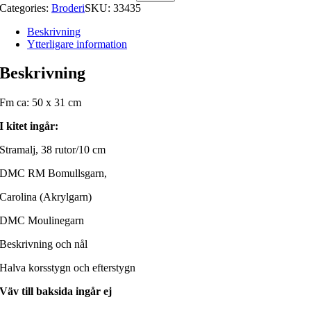
Categories:
Broderi
SKU:
33435
Beskrivning
Ytterligare information
Beskrivning
Fm ca: 50 x 31 cm
I kitet ingår:
Stramalj, 38 rutor/10 cm
DMC RM Bomullsgarn,
Carolina (Akrylgarn)
DMC Moulinegarn
Beskrivning och nål
Halva korsstygn och efterstygn
Väv till baksida ingår ej