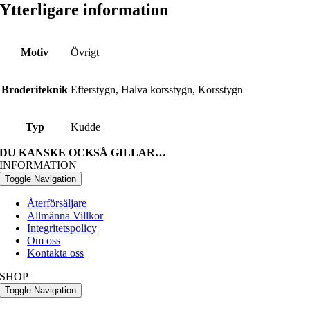
Ytterligare information
Motiv
Övrigt
Broderiteknik
Efterstygn, Halva korsstygn, Korsstygn
Typ
Kudde
DU KANSKE OCKSÅ GILLAR…
INFORMATION
Toggle Navigation
Återförsäljare
Allmänna Villkor
Integritetspolicy
Om oss
Kontakta oss
SHOP
Toggle Navigation