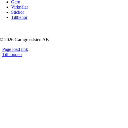
Garn
Virknålar
Stickor
Tillbehör
© 2026 Garngrossisten AB
Page load link
Till toppen