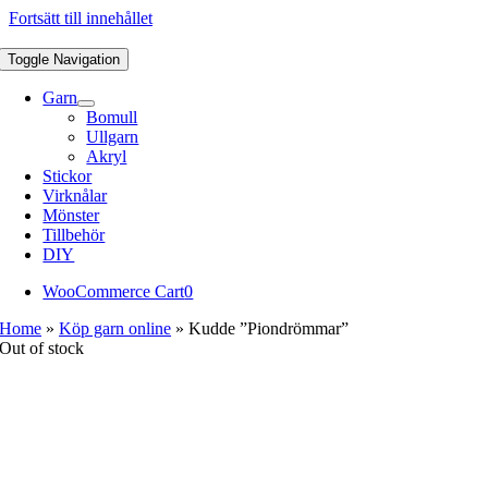
Fortsätt till innehållet
Toggle Navigation
Garn
Bomull
Ullgarn
Akryl
Stickor
Virknålar
Mönster
Tillbehör
DIY
WooCommerce Cart
0
Home
»
Köp garn online
»
Kudde ”Piondrömmar”
Out of stock