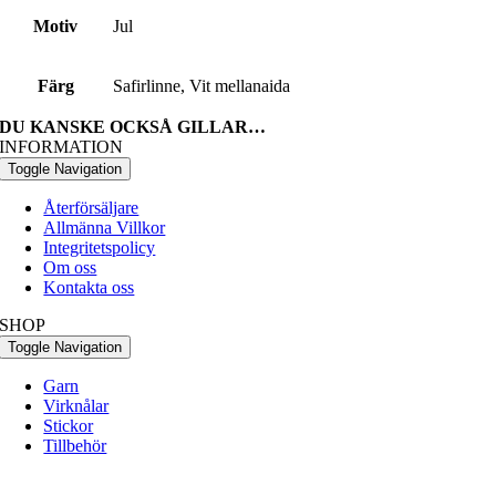
Motiv
Jul
Färg
Safirlinne, Vit mellanaida
DU KANSKE OCKSÅ GILLAR…
INFORMATION
Toggle Navigation
Återförsäljare
Allmänna Villkor
Integritetspolicy
Om oss
Kontakta oss
SHOP
Toggle Navigation
Garn
Virknålar
Stickor
Tillbehör