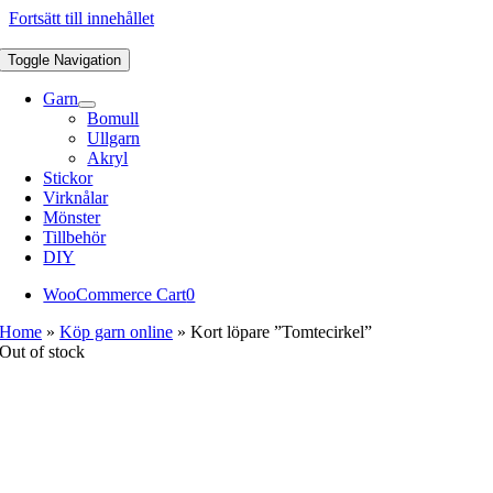
Fortsätt till innehållet
Toggle Navigation
Garn
Bomull
Ullgarn
Akryl
Stickor
Virknålar
Mönster
Tillbehör
DIY
WooCommerce Cart
0
Home
»
Köp garn online
»
Kort löpare ”Tomtecirkel”
Out of stock