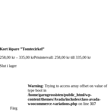
Kort löpare ”Tomtecirkel”
258,00
kr
–
335,00
kr
Prisintervall: 258,00 kr till 335,00 kr
Slut i lager
Warning
: Trying to access array offset on value of
type bool in
/home/garngrossisten/public_html/wp-
content/themes/Avada/includes/class-avada-
woocommerce-variations.php
on line
317
Färg