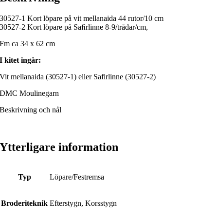
30527-1 Kort löpare på vit mellanaida 44 rutor/10 cm
30527-2 Kort löpare på Saﬁrlinne 8-9/trådar/cm,
Fm ca 34 x 62 cm
I kitet ingår:
Vit mellanaida (30527-1) eller Safirlinne (30527-2)
DMC Moulinegarn
Beskrivning och nål
Ytterligare information
Typ
Löpare/Festremsa
Broderiteknik
Efterstygn, Korsstygn