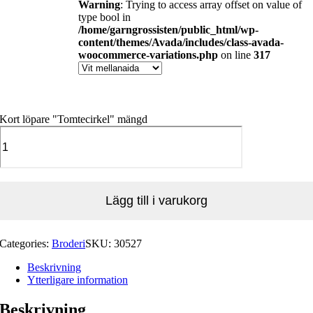
Warning
: Trying to access array offset on value of
type bool in
/home/garngrossisten/public_html/wp-
content/themes/Avada/includes/class-avada-
woocommerce-variations.php
on line
317
Kort löpare "Tomtecirkel" mängd
Lägg till i varukorg
Categories:
Broderi
SKU:
30527
Beskrivning
Ytterligare information
Beskrivning