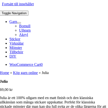
Fortsätt till innehållet
Toggle Navigation
Garn
Bomull
Ullgarn
Akryl
Stickor
Virknålar
Mönster
Tillbehör
DIY
WooCommerce Cart
0
Home
»
Köp garn online
»
Julia
Julia
69,00
kr
Julia är ett 100% ullgarn med en matt finish och den klassiska
ullkänslan som många stickare uppskattar. Perfekt för klassiska
stickade mönster där man kan dra full nytta av de olika färgerna för att