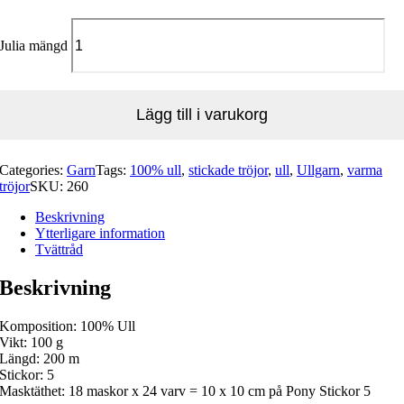
Julia mängd
Lägg till i varukorg
Categories:
Garn
Tags:
100% ull
,
stickade tröjor
,
ull
,
Ullgarn
,
varma
tröjor
SKU:
260
Beskrivning
Ytterligare information
Tvättråd
Beskrivning
Komposition: 100% Ull
Vikt: 100 g
Längd: 200 m
Stickor: 5
Masktäthet: 18 maskor x 24 varv = 10 x 10 cm på Pony Stickor 5