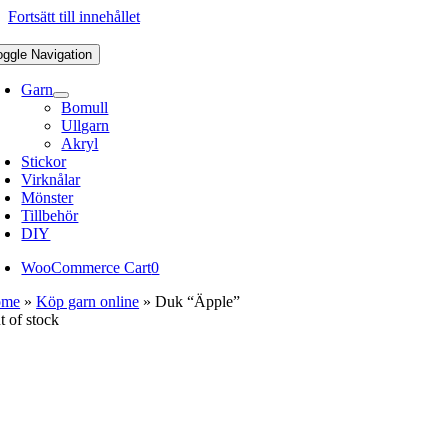
Fortsätt till innehållet
oggle Navigation
Garn
Bomull
Ullgarn
Akryl
Stickor
Virknålar
Mönster
Tillbehör
DIY
WooCommerce Cart
0
ome
»
Köp garn online
»
Duk “Äpple”
t of stock