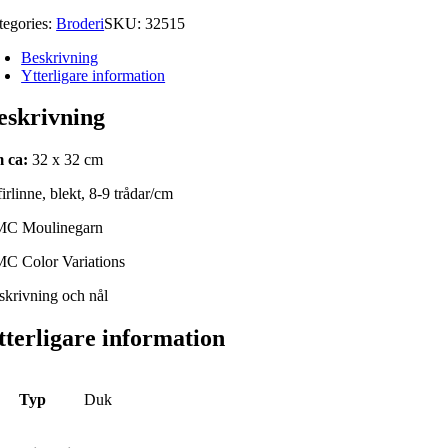
tegories:
Broderi
SKU:
32515
Beskrivning
Ytterligare information
eskrivning
 ca:
32 x 32 cm
irlinne, blekt, 8-9 trådar/cm
C Moulinegarn
C Color Variations
skrivning och nål
tterligare information
Typ
Duk