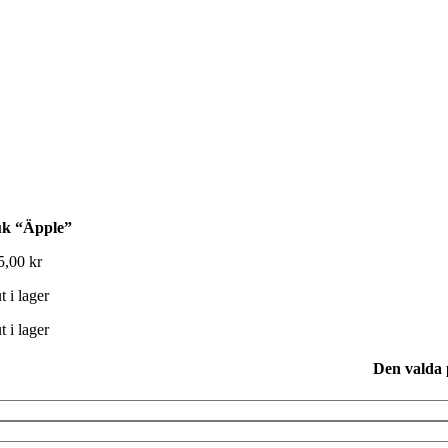
k “Äpple”
5,00
kr
t i lager
t i lager
Den valda p