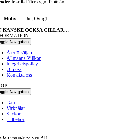
oderiteknik
Efterstygn, Plattsöm
Motiv
Jul, Övrigt
U KANSKE OCKSÅ GILLAR…
NFORMATION
oggle Navigation
Återförsäljare
Allmänna Villkor
Integritetspolicy
Om oss
Kontakta oss
HOP
oggle Navigation
Garn
Virknålar
Stickor
Tillbehör
2026 Garngrossisten AB