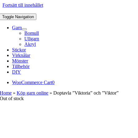
Fortsätt till innehållet
Toggle Navigation
Garn
Bomull
Ullgarn
Akryl
Stickor
Virknålar
Mönster
Tillbehör
DIY
WooCommerce Cart
0
Home
»
Köp garn online
»
Doptavla ”Viktoria” och ”Viktor”
Out of stock