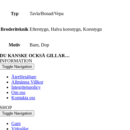
Typ
Tavla/Bonad/Vepa
Broderiteknik
Efterstygn, Halva korsstygn, Korsstygn
Motiv
Barn, Dop
DU KANSKE OCKSÅ GILLAR…
INFORMATION
Toggle Navigation
Återförsäljare
Allmänna Villkor
Integritetspolicy
Om oss
Kontakta oss
SHOP
Toggle Navigation
Garn
Virknålar