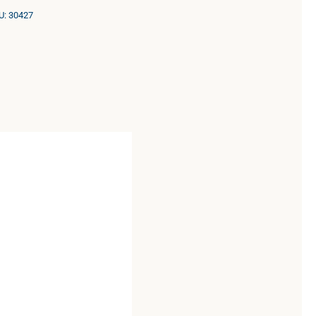
U:
30427