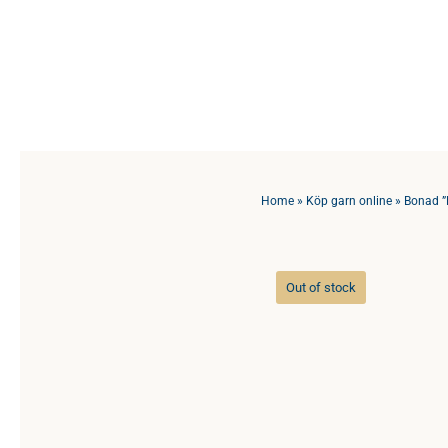
Fortsätt
till
innehållet
Home
»
Köp garn online
»
Bonad 
Out of stock