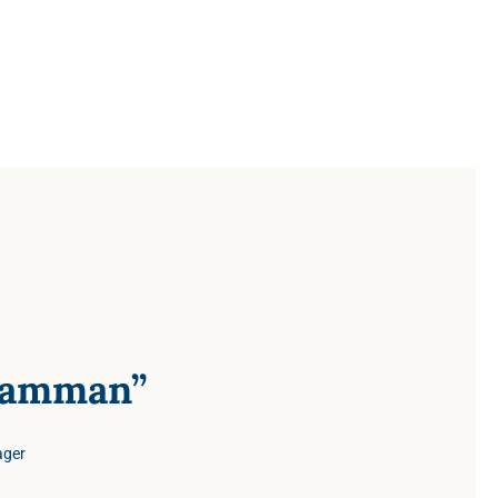
amman”
lager