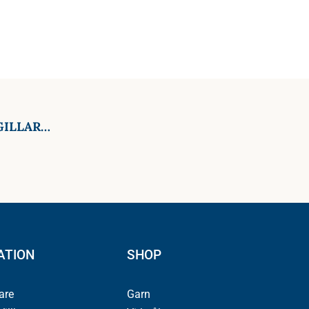
GILLAR…
ATION
SHOP
jare
Garn