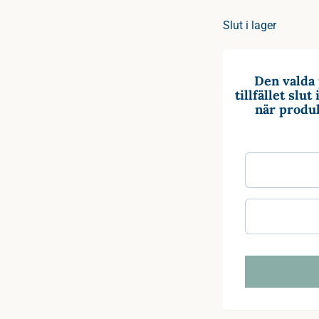
Slut i lager
Den valda 
tillfället slu
när produk