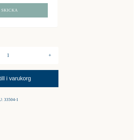
4-
pack
“Hjärtan”
ill i varukorg
mängd
U:
33504-1