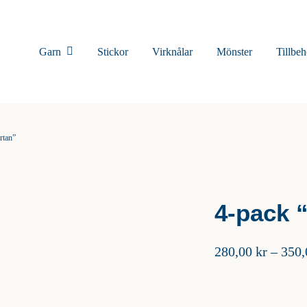
Garn
Stickor
Virknålar
Mönster
Tillbeh
rtan”
4-pack 
280,00
kr
–
350