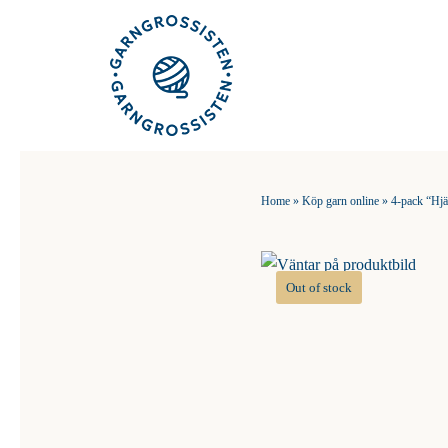
Fortsätt
till
innehållet
Home
»
Köp garn online
»
4-pack “Hjä
Out of stock