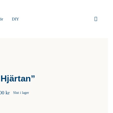
ör
DIY
“Hjärtan”
Prisintervall:
,00
kr
Slut i lager
280,00 kr
till
350,00 kr