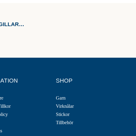
GILLAR…
ATION
SHOP
re
Garn
illkor
Virknålar
olicy
Stickor
Tillbehör
ss