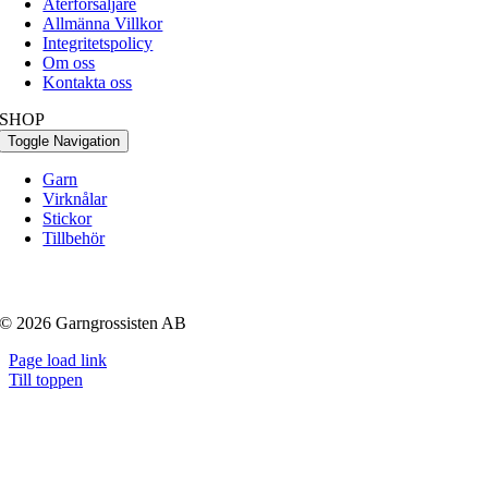
Återförsäljare
Allmänna Villkor
Integritetspolicy
Om oss
Kontakta oss
SHOP
Toggle Navigation
Garn
Virknålar
Stickor
Tillbehör
© 2026 Garngrossisten AB
Page load link
Till toppen