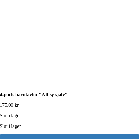
4-pack barntavlor “Att sy själv”
175,00
kr
Slut i lager
Slut i lager