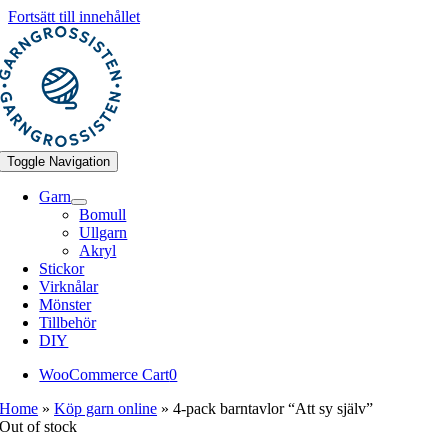
Fortsätt till innehållet
Toggle Navigation
Garn
Bomull
Ullgarn
Akryl
Stickor
Virknålar
Mönster
Tillbehör
DIY
WooCommerce Cart
0
Home
»
Köp garn online
»
4-pack barntavlor “Att sy själv”
Out of stock