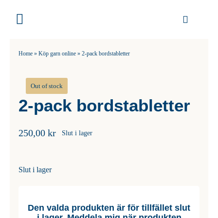
Fortsätt
till
Toggle
innehållet
Navigation
Garn
Home
»
Köp garn online
»
2-pack bordstabletter
Stickor
Out of stock
2-pack bordstabletter
Virknålar
Mönster
250,00
kr
Slut i lager
Tillbehör
Slut i lager
DIY
Den valda produkten är för tillfället slut
i lager. Meddela mig när produkten