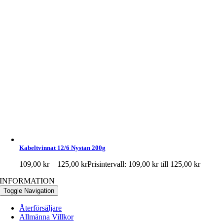
Kabeltvinnat 12/6 Nystan 200g
109,00
kr
–
125,00
kr
Prisintervall: 109,00 kr till 125,00 kr
INFORMATION
Toggle Navigation
Återförsäljare
Allmänna Villkor