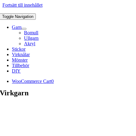
Fortsätt till innehållet
Toggle Navigation
Garn
Bomull
Ullgarn
Akryl
Stickor
Virknålar
Mönster
Tillbehör
DIY
WooCommerce Cart
0
Virkgarn