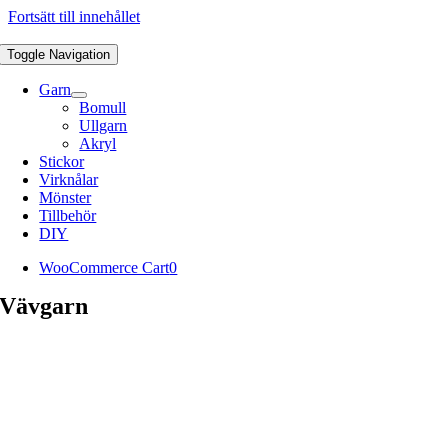
Fortsätt till innehållet
Toggle Navigation
Garn
Bomull
Ullgarn
Akryl
Stickor
Virknålar
Mönster
Tillbehör
DIY
WooCommerce Cart
0
Vävgarn