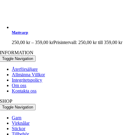
Mattvarp
250,00
kr
–
359,00
kr
Prisintervall: 250,00 kr till 359,00 kr
INFORMATION
Toggle Navigation
Återförsäljare
Allmänna Villkor
Integritetspolicy
Om oss
Kontakta oss
SHOP
Toggle Navigation
Garn
Virknålar
Stickor
Tillbehör