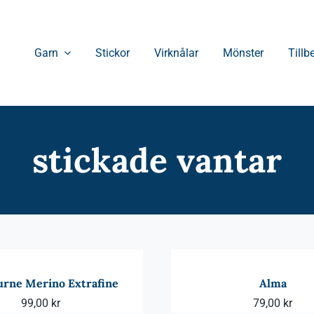
Garn
Stickor
Virknålar
Mönster
Tillb
stickade vantar
rne Merino Extrafine
Alma
99,00
kr
79,00
kr