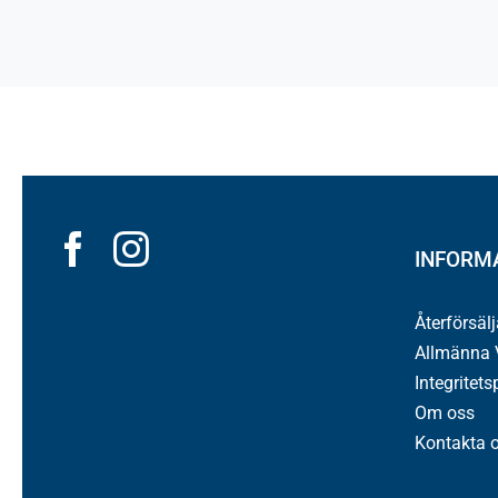
INFORM
Återförsäl
Allmänna V
Integritets
Om oss
Kontakta 