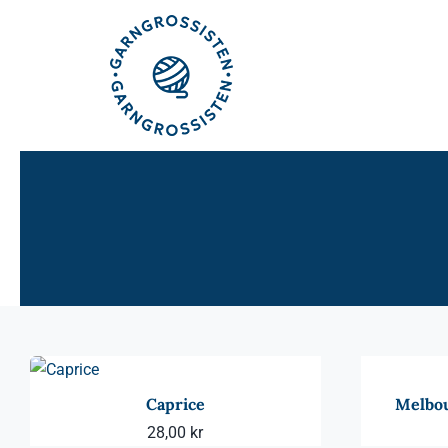
Fortsätt
till
innehållet
Caprice
Melbou
28,00
kr