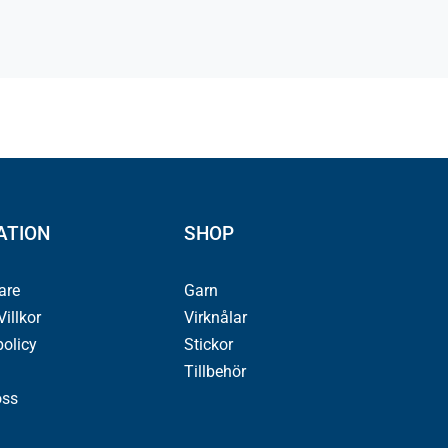
ATION
SHOP
jare
Garn
illkor
Virknålar
policy
Stickor
Tillbehör
oss