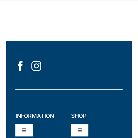
INFORMATION
SHOP
Toggle
Toggle