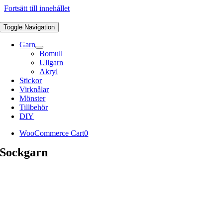
Fortsätt till innehållet
Toggle Navigation
Garn
Bomull
Ullgarn
Akryl
Stickor
Virknålar
Mönster
Tillbehör
DIY
WooCommerce Cart
0
Sockgarn