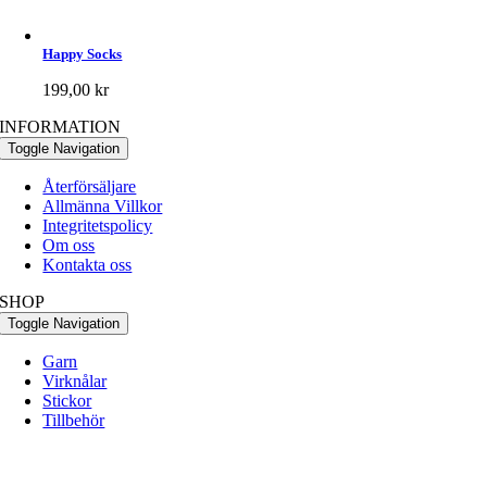
Happy Socks
199,00
kr
INFORMATION
Toggle Navigation
Återförsäljare
Allmänna Villkor
Integritetspolicy
Om oss
Kontakta oss
SHOP
Toggle Navigation
Garn
Virknålar
Stickor
Tillbehör