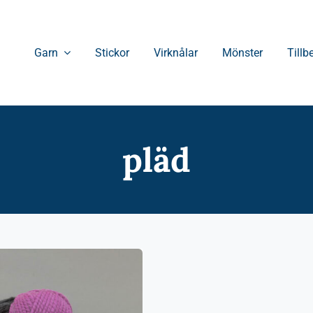
Garn
Stickor
Virknålar
Mönster
Tillb
pläd