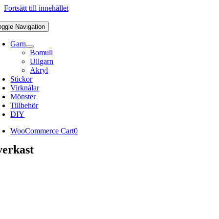
Fortsätt till innehållet
oggle Navigation
Garn
Bomull
Ullgarn
Akryl
Stickor
Virknålar
Mönster
Tillbehör
DIY
WooCommerce Cart
0
verkast