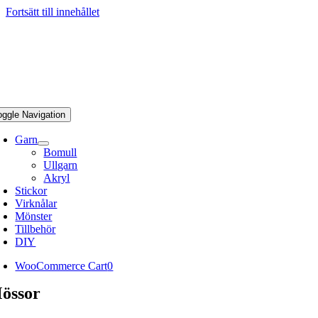
Fortsätt till innehållet
oggle Navigation
Garn
Bomull
Ullgarn
Akryl
Stickor
Virknålar
Mönster
Tillbehör
DIY
WooCommerce Cart
0
össor