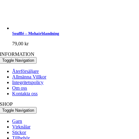
Soufflé – Mohairblandning
79,00
kr
INFORMATION
Toggle Navigation
Återförsäljare
Allmänna Villkor
Integritetspolicy
Om oss
Kontakta oss
SHOP
Toggle Navigation
Garn
Virknålar
Stickor
Tillbehör