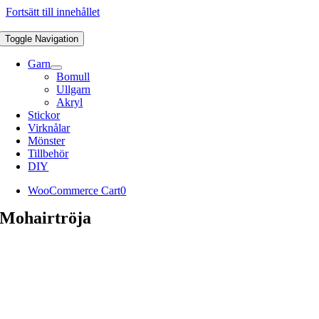
Fortsätt till innehållet
Toggle Navigation
Garn
Bomull
Ullgarn
Akryl
Stickor
Virknålar
Mönster
Tillbehör
DIY
WooCommerce Cart
0
Mohairtröja