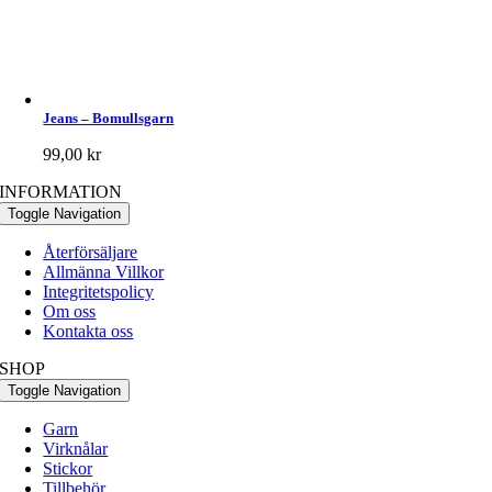
Jeans – Bomullsgarn
99,00
kr
INFORMATION
Toggle Navigation
Återförsäljare
Allmänna Villkor
Integritetspolicy
Om oss
Kontakta oss
SHOP
Toggle Navigation
Garn
Virknålar
Stickor
Tillbehör