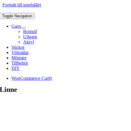
Fortsätt till innehållet
Toggle Navigation
Garn
Bomull
Ullgarn
Akryl
Stickor
Virknålar
Mönster
Tillbehör
DIY
WooCommerce Cart
0
Linne