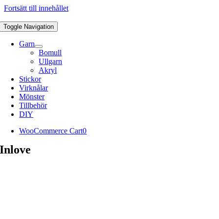
Fortsätt till innehållet
Toggle Navigation
Garn
Bomull
Ullgarn
Akryl
Stickor
Virknålar
Mönster
Tillbehör
DIY
WooCommerce Cart
0
Inlove