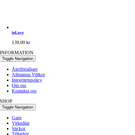
inLove
139,00
kr
INFORMATION
Toggle Navigation
Återförsäljare
Allmänna Villkor
Integritetspolicy
Om oss
Kontakta oss
SHOP
Toggle Navigation
Garn
Virknålar
Stickor
Tillbehör