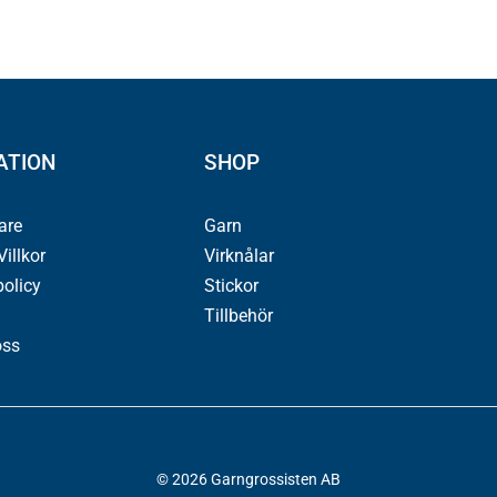
ATION
SHOP
jare
Garn
illkor
Virknålar
policy
Stickor
Tillbehör
oss
© 2026 Garngrossisten AB