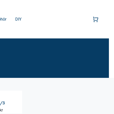
ehör
DIY
2/3
Prisintervall:
kr