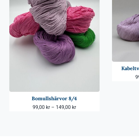
Kabeltv
9
Bomullshärvor 8/4
Prisintervall:
99,00
kr
–
149,00
kr
99,00 kr
till
149,00 kr