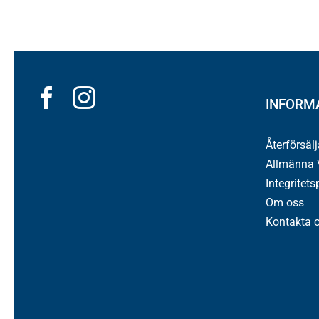
INFORM
Återförsäl
Allmänna V
Integritets
Om oss
Kontakta 