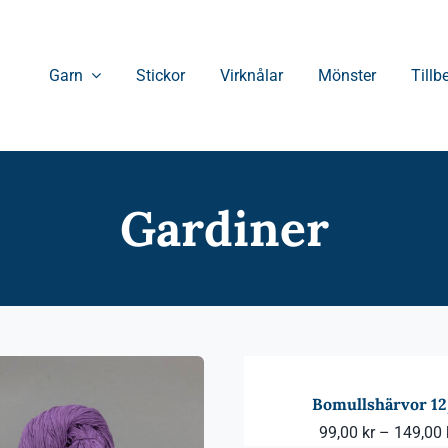
Garn
Stickor
Virknålar
Mönster
Tillb
Gardiner
Bomullshärvor 1
99,00
kr
–
149,00