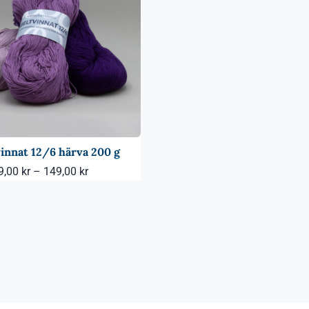
innat 12/6 härva 200 g
Prisintervall:
9,00
kr
–
149,00
kr
99,00 kr
till
149,00 kr