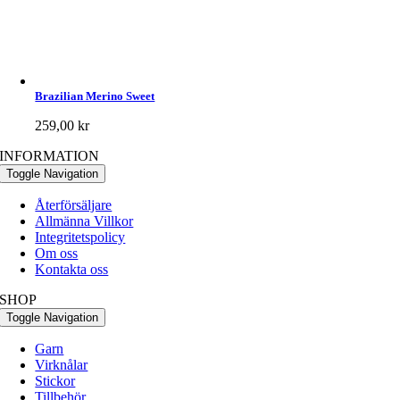
Brazilian Merino Sweet
259,00
kr
INFORMATION
Toggle Navigation
Återförsäljare
Allmänna Villkor
Integritetspolicy
Om oss
Kontakta oss
SHOP
Toggle Navigation
Garn
Virknålar
Stickor
Tillbehör