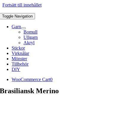
Fortsätt till innehållet
Toggle Navigation
Garn
Bomull
Ullgarn
Akryl
Stickor
Virknålar
Mönster
Tillbehör
DIY
WooCommerce Cart
0
Brasiliansk Merino