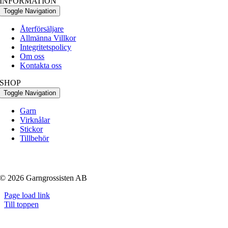
INFORMATION
Toggle Navigation
Återförsäljare
Allmänna Villkor
Integritetspolicy
Om oss
Kontakta oss
SHOP
Toggle Navigation
Garn
Virknålar
Stickor
Tillbehör
© 2026 Garngrossisten AB
Page load link
Till toppen