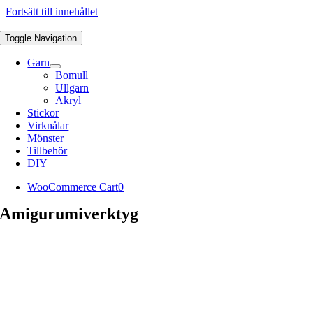
Fortsätt till innehållet
Toggle Navigation
Garn
Bomull
Ullgarn
Akryl
Stickor
Virknålar
Mönster
Tillbehör
DIY
WooCommerce Cart
0
Amigurumiverktyg