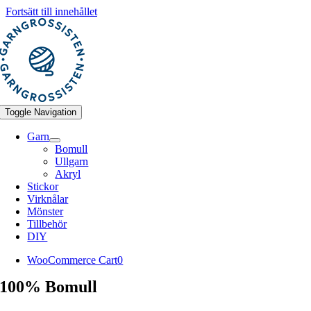
Fortsätt till innehållet
Toggle Navigation
Garn
Bomull
Ullgarn
Akryl
Stickor
Virknålar
Mönster
Tillbehör
DIY
WooCommerce Cart
0
100% Bomull