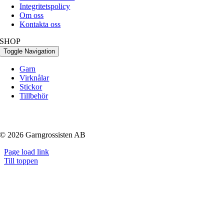
Integritetspolicy
Om oss
Kontakta oss
SHOP
Toggle Navigation
Garn
Virknålar
Stickor
Tillbehör
© 2026 Garngrossisten AB
Page load link
Till toppen