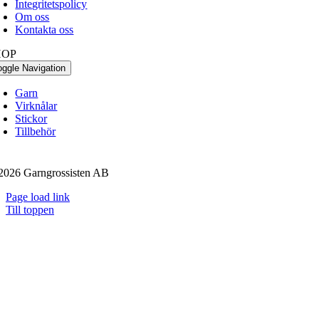
Integritetspolicy
Om oss
Kontakta oss
HOP
oggle Navigation
Garn
Virknålar
Stickor
Tillbehör
2026 Garngrossisten AB
Page load link
Till toppen