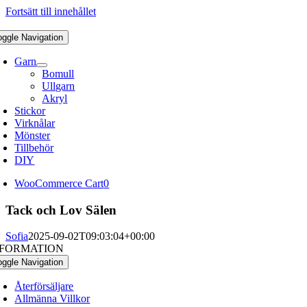
Fortsätt till innehållet
oggle Navigation
Garn
Bomull
Ullgarn
Akryl
Stickor
Virknålar
Mönster
Tillbehör
DIY
WooCommerce Cart
0
Tack och Lov Sälen
Sofia
2025-09-02T09:03:04+00:00
NFORMATION
oggle Navigation
Återförsäljare
Allmänna Villkor