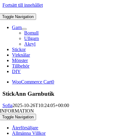
Fortsätt till innehållet
Toggle Navigation
Garn
Bomull
Ullgarn
Akryl
Stickor
Virknålar
Mönster
Tillbehör
DIY
WooCommerce Cart
0
StickAnn Garnbutik
Sofia
2025-10-26T10:24:05+00:00
INFORMATION
Toggle Navigation
Återförsäljare
Allmänna Villkor