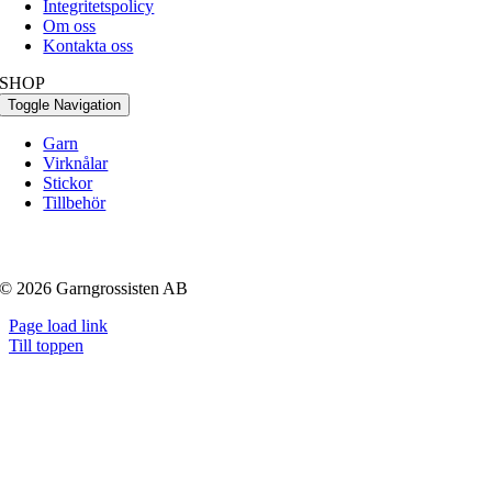
Integritetspolicy
Om oss
Kontakta oss
SHOP
Toggle Navigation
Garn
Virknålar
Stickor
Tillbehör
© 2026 Garngrossisten AB
Page load link
Till toppen