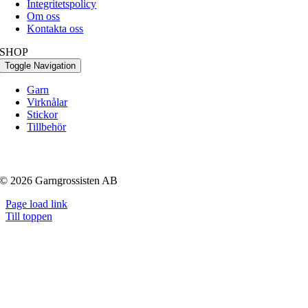
Integritetspolicy
Om oss
Kontakta oss
SHOP
Toggle Navigation
Garn
Virknålar
Stickor
Tillbehör
© 2026 Garngrossisten AB
Page load link
Till toppen