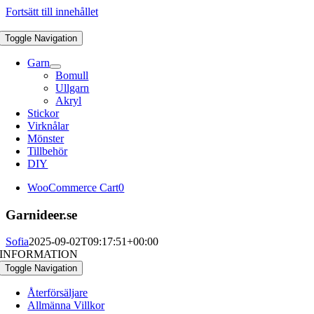
Fortsätt till innehållet
Toggle Navigation
Garn
Bomull
Ullgarn
Akryl
Stickor
Virknålar
Mönster
Tillbehör
DIY
WooCommerce Cart
0
Garnideer.se
Sofia
2025-09-02T09:17:51+00:00
INFORMATION
Toggle Navigation
Återförsäljare
Allmänna Villkor